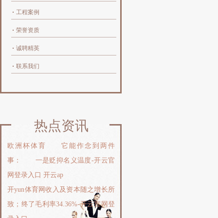
工程案例
荣誉资质
诚聘精英
联系我们
热点资讯
欧洲杯体育 它能作念到两件
事： 一是贬抑名义温度-开云官
网登录入口 开云ap
开yun体育网收入及资本随之增长所
致；终了毛利率34.36%-开云官网登