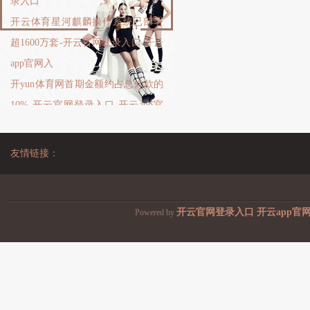
录入口
开云体育星河麒麟操作系统已部署
超1600万套-开云官网登录入口 开云
app官网入
开yun体育网首期金额约占总价款的
10%-开云官网登录入口 开云app官
网入口网
开云体育该行达成营收448.64亿元-
友情链接：
开云官网登录入口 开云app官网入口
网页版
开云官网登录入口 开云app官
Powered by