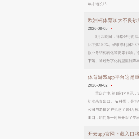
年末增长15....
2026-08-05
8月22晚间，祥瑞银行向深圳证
比下落10.0%。竣事净利润2
款业务结构转化等要素影响，净
下落。通过数字化转型滥觞降本增
2026-08-02
重庆广电-第1眼TV音讯，
初次杀青出口。 \n 种蛋，
公司与老挝客户执意了104万枚种
出口，咱们第一时辰开采了专班