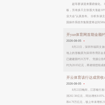
超等赛谈迎来重磅催化。 8月
板，另有多只主张股大涨超10
业大会”认真发布。 分析东谈
国操作系统市集限度将达到586
2026-08-05
8月22日，深圳市福田文旅城
地上的形貌原为深圳市湾区会展
已建建面约31万平。 凭据公告
约为28.05亿元，两者猜想组成
2026-08-05
8月22日晚间，江苏银行发布2
润202.38亿元，同比增长8.0
和4.79万亿元，较上年末增长2