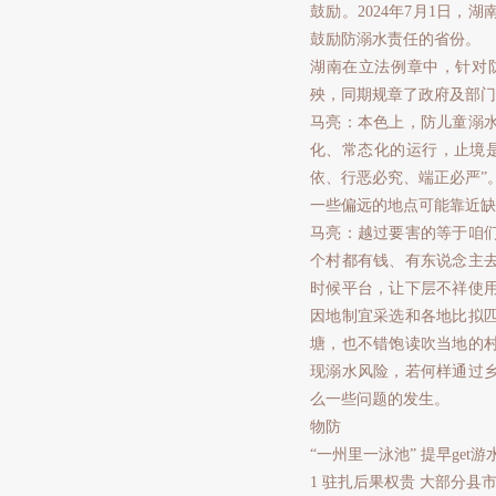
鼓励。2024年7月1日
鼓励防溺水责任的省份。
湖南在立法例章中，针对
殃，同期规章了政府及部门
马亮：本色上，防儿童溺
化、常态化的运行，止境
依、行恶必究、端正必严”
一些偏远的地点可能靠近缺
马亮：越过要害的等于咱
个村都有钱、有东说念主
时候平台，让下层不祥使
因地制宜采选和各地比拟
塘，也不错饱读吹当地的
现溺水风险，若何样通过
么一些问题的发生。
物防
“一州里一泳池” 提早get
1 驻扎后果权贵 大部分县