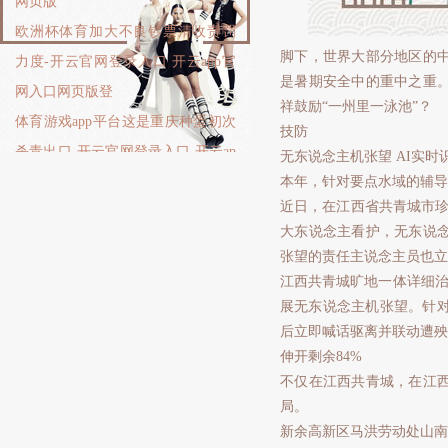
网页版
欧洲杯体育加大不良钞票清收责罚
脚下，世界大部分地区的
力度-开云官网登录入口 开云app官
是暑期安全中的重中之重
网入口网页版登
祥鼓励“一州里一泳池”？
体育游戏app平台这是重庆种蛋初次
技防
杀青出口-开云官网登录入口 开云ap
无东说念主机张望 AI实
p官网入口
本年，针对要点水域的辅导
近日，在江西省共青城市珍
开云app官网下载入口将不时在远大
大东说念主看护，无东说
传统主业的基础上积极布局新增长
张望的责任主说念主员也立
点-开云官网登录
江西共青城旷地一体详细治
展无东说念主机张望。针对
后立即喊话驱离并联动遭殃
伸开剩余84%
不仅在江西共青城，在江
局。
新余高新区马洪劳动处山南