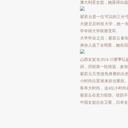
澳大利亚女篮，她莫得出战
翟若云是一位可以的三分弓
大捷北京科技大学，她一东说
学夺得大学联赛亚军。
大学毕业之后，翟若云参加
身份入选了全明星，她在旧例赛
山西女篮在2024-25
训，历程第一轮筛选，参加
翟若云又凭借热身赛的出色
小时尚位置谁来担当重担。
客串大时尚。这4位小时尚
翟若云在卖力驻防。驻防不
中国女篮志在卫冕，日本女