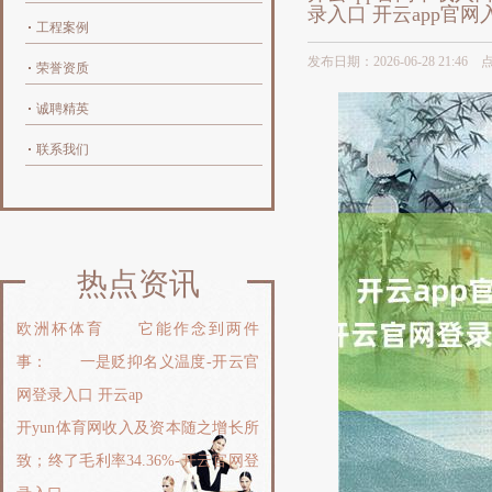
录入口 开云app官
工程案例
发布日期：2026-06-28 21:46
荣誉资质
诚聘精英
联系我们
热点资讯
欧洲杯体育 它能作念到两件
事： 一是贬抑名义温度-开云官
网登录入口 开云ap
开yun体育网收入及资本随之增长所
致；终了毛利率34.36%-开云官网登