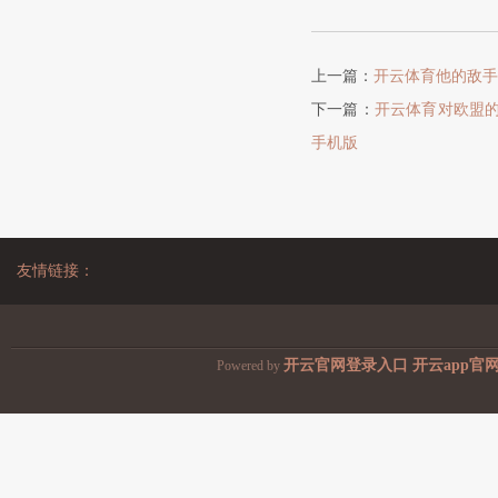
上一篇：
开云体育他的敌手
下一篇：
开云体育对欧盟的
手机版
友情链接：
开云官网登录入口 开云app官
Powered by