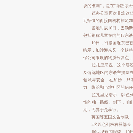
谈的准则”，是在“隐敝每
该办公室再次非难这些针
到招供的衔接国机构插足加
当地时辰10日，巴勒斯坦
包括别称儿童在内的17东谈
10日，衔接国近东巴勒
暗示，加沙迎来又一个扶持
保公司限度的物质分发点，
拉扎里尼说，这个辱没性
及偏远地区的东谈主摒除
领域与安全，在加沙，只
力、陶冶和当地社区的信任
拉扎里尼暗示，以色列必
馑的独一路线。刻下，咱们
期，无异于是暴行。
英国等五国文告制裁
2名以色列极右翼部长
据央视新闻报谈，10日