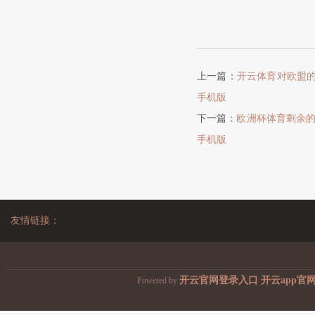
上一篇：
开云体育对欧盟的
手机版
下一篇：
欧洲杯体育剩余的
手机版
友情链接：
开云官网登录入口 开云app官
Powered by