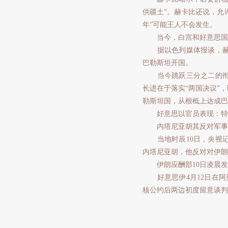
供疆土”。赫卡比还说，允
年”可能王人不会发生。
当今，白宫和好意思国国
据以色列媒体报谈，赫卡
巴勒斯坦开国。
当今跳跃三分之二的衔接
长进在于落实“两国决议”
勒斯坦国，从根柢上达成巴
好意思以官员表现：特
内塔尼亚胡其反对军事
当地时辰10日，央视记
内塔尼亚胡，他反对对伊朗
伊朗应酬部10日凌晨发表
好意思伊4月12日在阿曼
核公约后两边初度留意谈判